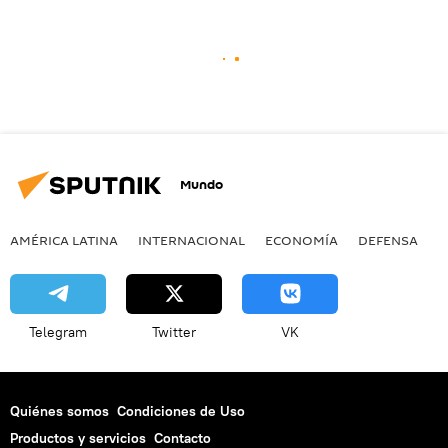
Mundo
AMÉRICA LATINA
INTERNACIONAL
ECONOMÍA
DEFENSA
M
Telegram
Twitter
VK
Quiénes somos
Condiciones de Uso
Productos y servicios
Contacto