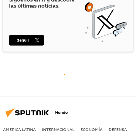
las últimas noticias.
Seguir
Mundo
AMÉRICA LATINA
INTERNACIONAL
ECONOMÍA
DEFENSA
M