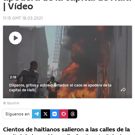
| Vídeo
11:15 GMT 18.03.2021
Reproducir
vídeo
2:18
Disparos, gritos y autos quemados: el caos se apodera de la
capital de Haití
© Sputnik
Síguenos en
Cientos de haitianos salieron a las calles de la