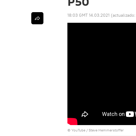
P50
18:03 GMT 14.03.2021
(actualizado
©
YouTube / Steve Hemmerstoffer