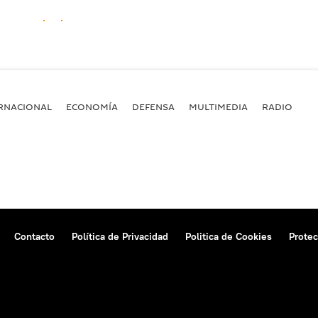
RNACIONAL
ECONOMÍA
DEFENSA
MULTIMEDIA
RADIO
Contacto
Política de Privacidad
Politica de Cookies
Protec