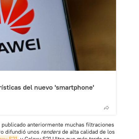
erísticas del nuevo 'smartphone'
publicado anteriormente muchas filtraciones
ero difundió unos
renders
de alta calidad de los
xy S21
y Galaxy S21 Ultra que más tarde se