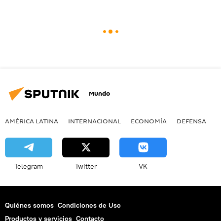
Mundo
AMÉRICA LATINA
INTERNACIONAL
ECONOMÍA
DEFENSA
M
Telegram
Twitter
VK
Quiénes somos
Condiciones de Uso
Productos y servicios
Contacto