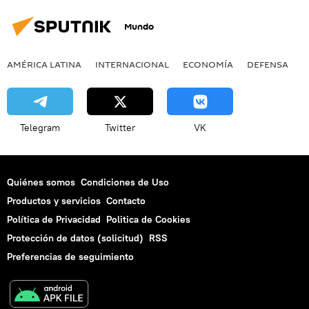
Mundo
AMÉRICA LATINA
INTERNACIONAL
ECONOMÍA
DEFENSA
M
Telegram
Twitter
VK
Quiénes somos
Condiciones de Uso
Productos y servicios
Contacto
Política de Privacidad
Politica de Cookies
Protección de datos (solicitud)
RSS
Preferencias de seguimiento