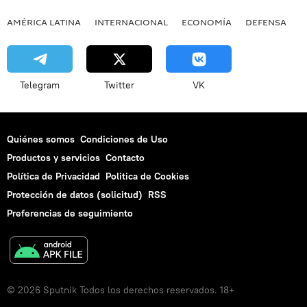
AMÉRICA LATINA
INTERNACIONAL
ECONOMÍA
DEFENSA
M
Telegram
Twitter
VK
Quiénes somos
Condiciones de Uso
Productos y servicios
Contacto
Política de Privacidad
Politica de Cookies
Protección de datos (solicitud)
RSS
Preferencias de seguimiento
© 2026 Sputnik Todos los derechos reservados. 18+