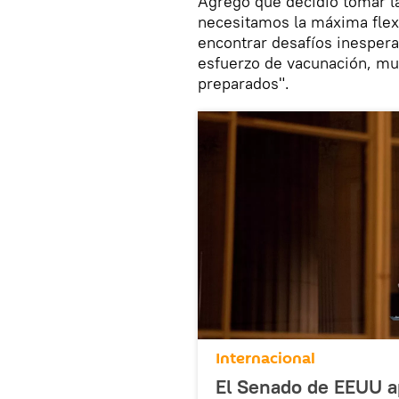
Agregó que decidió tomar l
necesitamos la máxima flexi
encontrar desafíos inesper
esfuerzo de vacunación, m
preparados".
Internacional
El Senado de EEUU ap