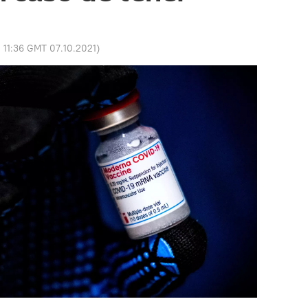
:
11:36 GMT 07.10.2021
)