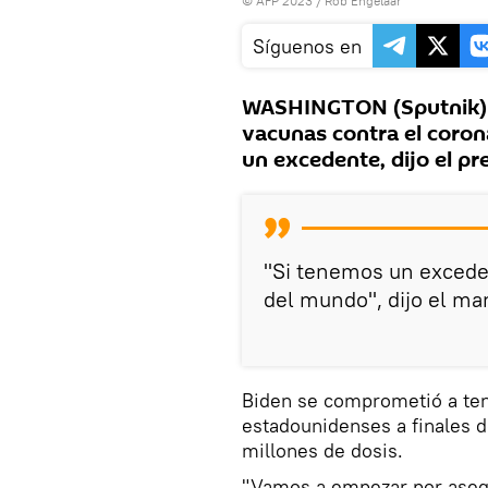
© AFP 2023 / Rob Engelaar
Síguenos en
WASHINGTON (Sputnik) 
vacunas contra el coron
un excedente, dijo el pr
"Si tenemos un exceden
del mundo", dijo el ma
Biden se comprometió a tene
estadounidenses a finales 
millones de dosis.
"Vamos a empezar por aseg