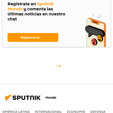
Regístrate en
Sputnik
Mundo
y comenta las
últimas noticias en nuestro
chat
Registrarse
Mundo
AMÉRICA LATINA
INTERNACIONAL
ECONOMÍA
DEFENSA
M