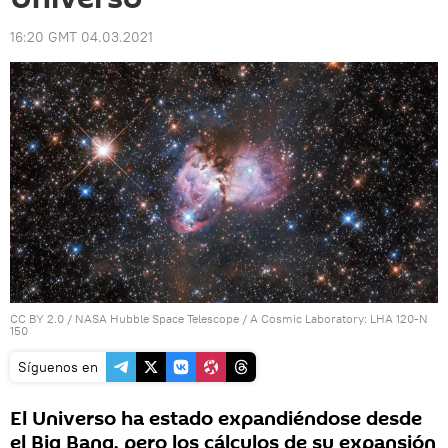
16:20 GMT 04.03.2021
CC BY 2.0
/
NASA Hubble Space Telescope
/
A Cosmic Laboratory: LHA 120-N
150
Síguenos en
El Universo ha estado expandiéndose desde
el Big Bang, pero los cálculos de su expansión