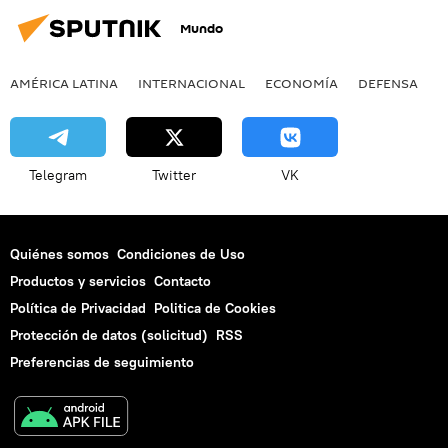
Mundo
AMÉRICA LATINA
INTERNACIONAL
ECONOMÍA
DEFENSA
M
Telegram
Twitter
VK
Quiénes somos
Condiciones de Uso
Productos y servicios
Contacto
Política de Privacidad
Politica de Cookies
Protección de datos (solicitud)
RSS
Preferencias de seguimiento