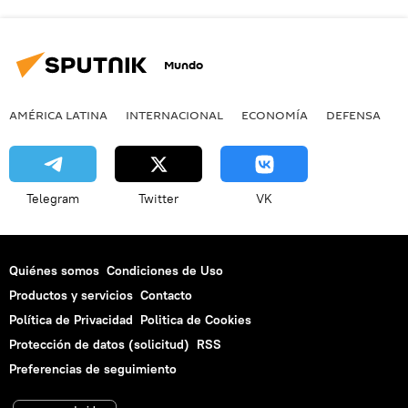
Mundo
AMÉRICA LATINA
INTERNACIONAL
ECONOMÍA
DEFENSA
M
Telegram
Twitter
VK
Quiénes somos
Condiciones de Uso
Productos y servicios
Contacto
Política de Privacidad
Politica de Cookies
Protección de datos (solicitud)
RSS
Preferencias de seguimiento