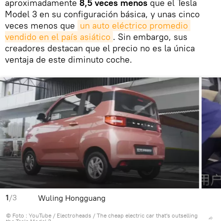
aproximadamente
8,5 veces menos
que el Tesla
Model 3 en su configuración básica, y unas cinco
veces menos que
un auto eléctrico promedio 
vendido en el país asiático
. Sin embargo, sus
creadores destacan que el precio no es la única
ventaja de este diminuto coche.
1
/3
Wuling Hongguang
© Foto :
YouTube / Electroheads
/
The cheap electric car that's outselling