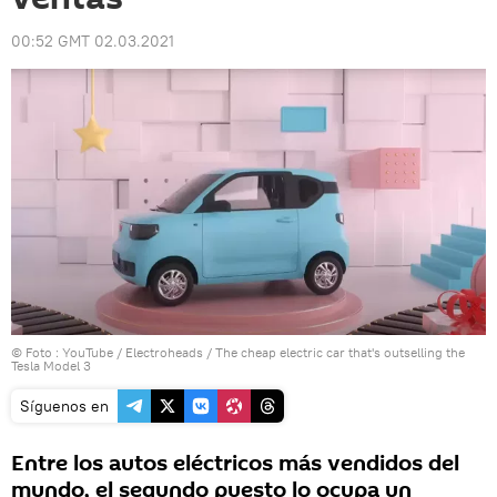
00:52 GMT 02.03.2021
© Foto :
YouTube / Electroheads
/
The cheap electric car that's outselling the
Tesla Model 3
Síguenos en
Entre los autos eléctricos más vendidos del
mundo, el segundo puesto lo ocupa un