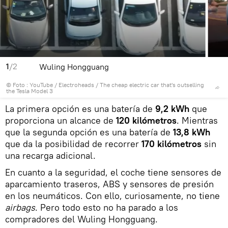
1
/2
Wuling Hongguang
© Foto :
YouTube / Electroheads
/
The cheap electric car that's outselling
the Tesla Model 3
La primera opción es una batería de
9,2 kWh
que
proporciona un alcance de
120 kilómetros
. Mientras
que la segunda opción es una batería de
13,8 kWh
que da la posibilidad de recorrer
170 kilómetros
sin
una recarga adicional.
En cuanto a la seguridad, el coche tiene sensores de
aparcamiento traseros, ABS y sensores de presión
en los neumáticos. Con ello, curiosamente, no tiene
airbags
. Pero todo esto no ha parado a los
compradores del Wuling Hongguang.