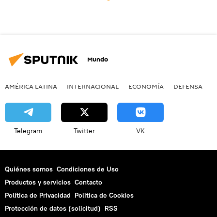
Mundo
AMÉRICA LATINA
INTERNACIONAL
ECONOMÍA
DEFENSA
M
Telegram
Twitter
VK
Quiénes somos
Condiciones de Uso
Productos y servicios
Contacto
Política de Privacidad
Politica de Cookies
Protección de datos (solicitud)
RSS