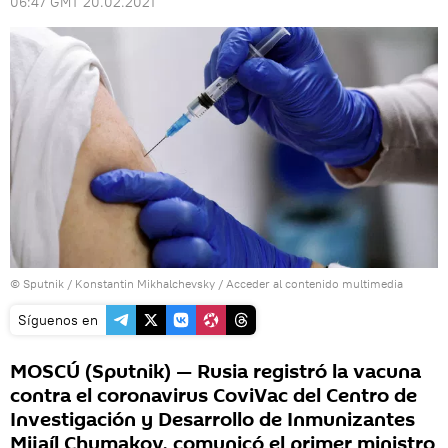
06:47 GMT 20.02.2021
© Sputnik / Konstantin Mikhalchevsky
/
Acceder al contenido multimedia
Síguenos en
MOSCÚ (Sputnik) — Rusia registró la vacuna
contra el coronavirus CoviVac del Centro de
Investigación y Desarrollo de Inmunizantes
Mijaíl Chumakov, comunicó el primer ministro