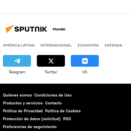
Mundo
AMÉRICA LATINA
INTERNACIONAL
ECONOMÍA
DEFENSA
M
Telegram
Twitter
VK
Quiénes somos
Condiciones de Uso
Productos y servicios
Contacto
Política de Privacidad
Politica de Cookies
Protección de datos (solicitud)
RSS
Preferencias de seguimiento