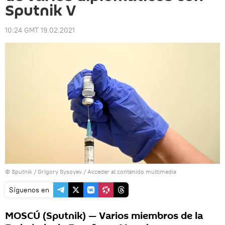
Sputnik V
10:24 GMT 19.02.2021
© Sputnik / Grigory Sysoyev
/
Acceder al contenido multimedia
Síguenos en
MOSCÚ (Sputnik) — Varios miembros de la