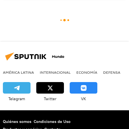
Mundo
AMÉRICA LATINA
INTERNACIONAL
ECONOMÍA
DEFENSA
M
Telegram
Twitter
VK
Quiénes somos
Condiciones de Uso