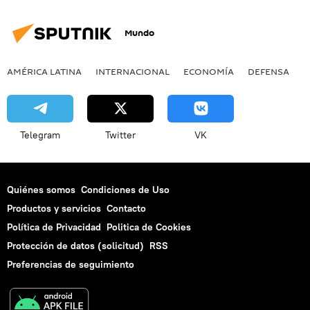
Mundo
AMÉRICA LATINA
INTERNACIONAL
ECONOMÍA
DEFENSA
M
Telegram
Twitter
VK
Quiénes somos
Condiciones de Uso
Productos y servicios
Contacto
Política de Privacidad
Politica de Cookies
Protección de datos (solicitud)
RSS
Preferencias de seguimiento