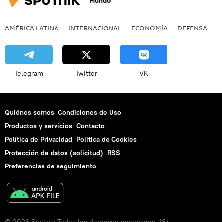
Mundo
AMÉRICA LATINA
INTERNACIONAL
ECONOMÍA
DEFENSA
M
Telegram
Twitter
VK
Quiénes somos
Condiciones de Uso
Productos y servicios
Contacto
Política de Privacidad
Politica de Cookies
Protección de datos (solicitud)
RSS
Preferencias de seguimiento
© 2026 Sputnik Todos los derechos reservados. 18+