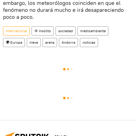
embargo, los meteorólogos coinciden en que el
fenómeno no durará mucho e irá desapareciendo
poco a poco.
Internacional
💢 Insólito
sociedad
medioambiente
🌍 Europa
nieve
arena
Andorra
noticias