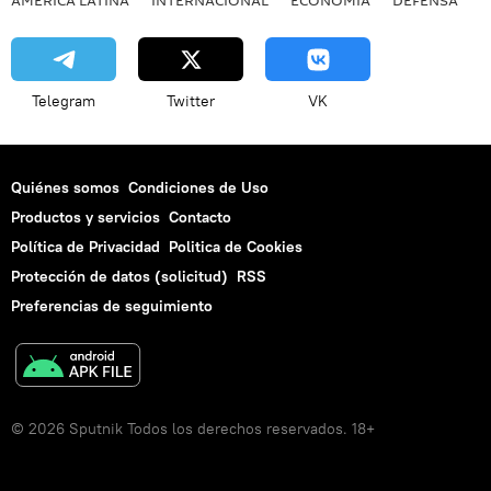
AMÉRICA LATINA
INTERNACIONAL
ECONOMÍA
DEFENSA
M
Telegram
Twitter
VK
Quiénes somos
Condiciones de Uso
Productos y servicios
Contacto
Política de Privacidad
Politica de Cookies
Protección de datos (solicitud)
RSS
Preferencias de seguimiento
© 2026 Sputnik Todos los derechos reservados. 18+