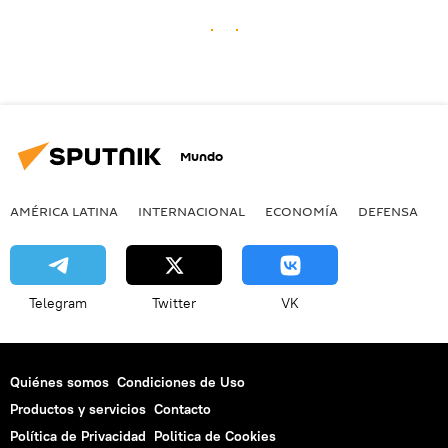
Mundo
AMÉRICA LATINA
INTERNACIONAL
ECONOMÍA
DEFENSA
M
Telegram
Twitter
VK
Quiénes somos
Condiciones de Uso
Productos y servicios
Contacto
Política de Privacidad
Politica de Cookies