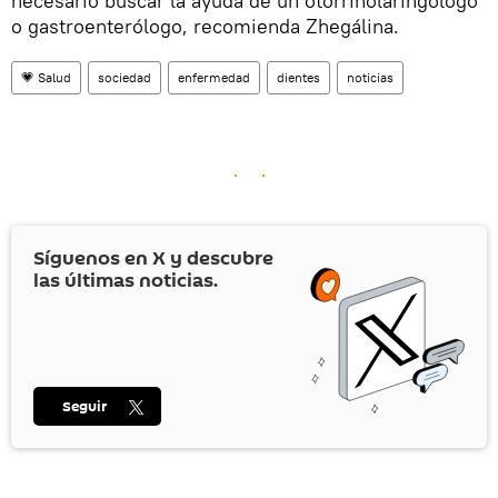
necesario buscar la ayuda de un otorrinolaringólogo
o gastroenterólogo, recomienda Zhegálina.
💗 Salud
sociedad
enfermedad
dientes
noticias
Síguenos en
X
y descubre
las últimas noticias.
Seguir