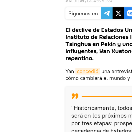
©
REUTERS
/ Eduardo Munoz
Síguenos en
El declive de Estados Un
Instituto de Relaciones 
Tsinghua en Pekín y uno
influyentes, Yan Xueton
repentino.
Yan
concedió
una entrevist
cómo cambiará el mundo y q
"Históricamente, todos
será en los próximos m
por tres etapas: prosp
decadencia de Estado