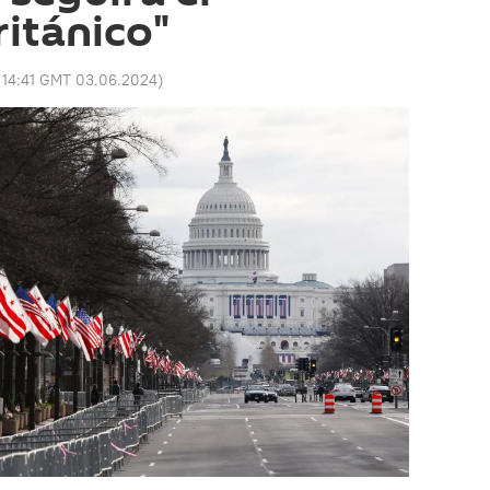
ritánico"
:
14:41 GMT 03.06.2024
)