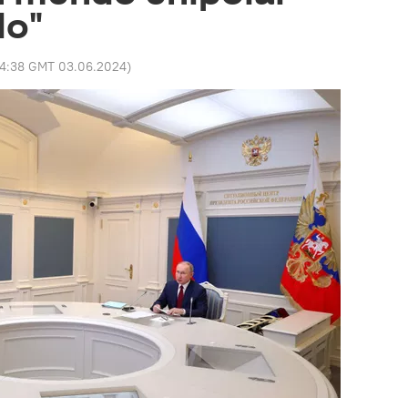
do"
14:38 GMT 03.06.2024
)