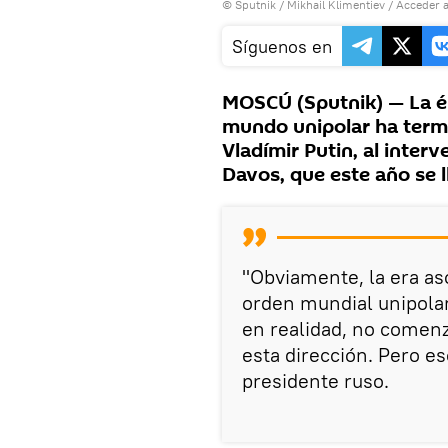
© Sputnik / Mikhail Klimentiev
/
Acceder a
Síguenos en
MOSCÚ (Sputnik) — La ép
mundo unipolar ha termi
Vladímir Putin, al inter
Davos, que este año se 
"Obviamente, la era as
orden mundial unipolar,
en realidad, no comen
esta dirección. Pero e
presidente ruso.