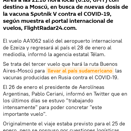
Aires a las 21:10 hora local (0:10, GMT) con
destino a Moscú, en busca de nuevas dosis de
la vacuna Sputnik V contra el COVID-19,
según muestra el portal internacional de
vuelos, FlightRadar24.com.
El vuelo AA1062 salió del aeropuerto internacional
de Ezeiza y regresará al país el 28 de enero al
mediodía, informó la agencia estatal Télam.
​Se trata del tercer vuelo que hará la ruta Buenos
Aires-Moscú para
llevar al país sudamericano
las
vacunas producidas en Rusia contra el COVID-19.
El 26 de enero el presidente de Aerolíneas
Argentinas, Pablo Ceriani, informó en Twitter que en
los últimos días se estuvo "trabajando
intensamente" para poder concretar "este
importante vuelo".
​Originalmente el viaje estaba previsto para el 25 de
enero, pero se pospuso por cuestiones logísticas