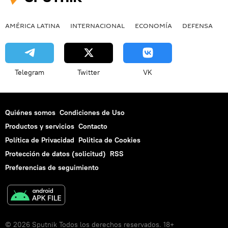
AMÉRICA LATINA
INTERNACIONAL
ECONOMÍA
DEFENSA
M
Telegram
Twitter
VK
Quiénes somos
Condiciones de Uso
Productos y servicios
Contacto
Política de Privacidad
Politica de Cookies
Protección de datos (solicitud)
RSS
Preferencias de seguimiento
© 2026 Sputnik Todos los derechos reservados. 18+