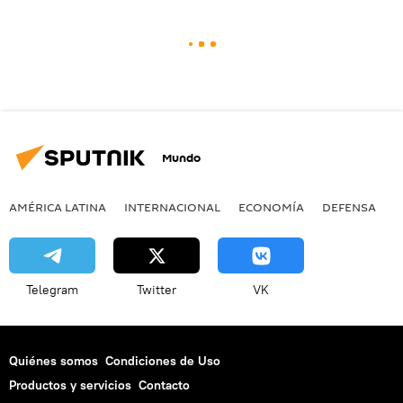
Mundo
AMÉRICA LATINA
INTERNACIONAL
ECONOMÍA
DEFENSA
M
Telegram
Twitter
VK
Quiénes somos
Condiciones de Uso
Productos y servicios
Contacto