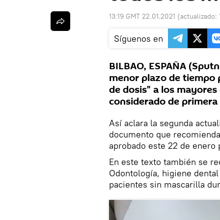
13:19 GMT 22.01.2021
(actualizado:
Síguenos en
BILBAO, ESPAÑA (Sputni
menor plazo de tiempo po
de dosis" a los mayores
considerado de primera 
Así aclara la segunda actual
documento que recomienda l
aprobado este 22 de enero 
En este texto también se r
Odontología, higiene dental 
pacientes sin mascarilla du