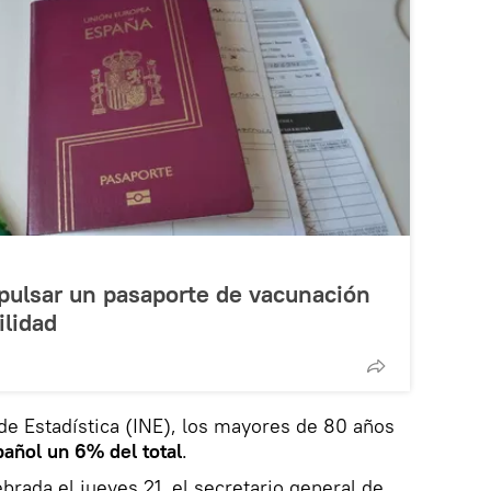
pulsar un pasaporte de vacunación
ilidad
 de Estadística (INE), los mayores de 80 años
añol un 6% del total
.
brada el jueves 21, el secretario general de