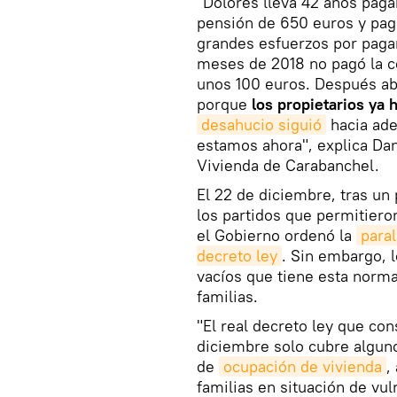
"Dolores lleva 42 años paga
pensión de 650 euros y paga
grandes esfuerzos por pagar
meses de 2018 no pagó la c
unos 100 euros. Después ab
porque
los propietarios ya
desahucio siguió
hacia ade
estamos ahora", explica Da
Vivienda de Carabanchel.
El 22 de diciembre, tras un
los partidos que permitiero
el Gobierno ordenó la
paral
decreto ley
. Sin embargo, 
vacíos que tiene esta norma
familias.
"El real decreto ley que co
diciembre solo cubre alguno
de
ocupación de vivienda
,
familias en situación de vul