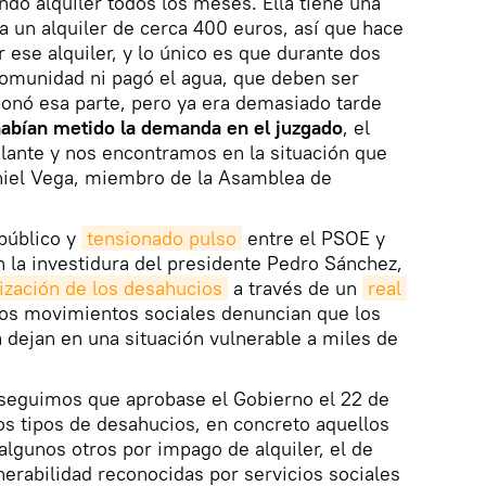
ndo alquiler todos los meses. Ella tiene una
 un alquiler de cerca 400 euros, así que hace
 ese alquiler, y lo único es que durante dos
omunidad ni pagó el agua, que deben ser
onó esa parte, pero ya era demasiado tarde
 habían metido la demanda en el juzgado
, el
lante y nos encontramos en la situación que
niel Vega, miembro de la Asamblea de
 público y
tensionado pulso
entre el PSOE y
n la investidura del presidente Pedro Sánchez,
ización de los desahucios
a través de un
real 
los movimientos sociales denuncian que los
 dejan en una situación vulnerable a miles de
nseguimos que aprobase el Gobierno el 22 de
s tipos de desahucios, en concreto aquellos
 algunos otros por impago de alquiler, el de
nerabilidad reconocidas por servicios sociales