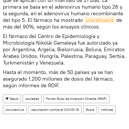
que se aplican con un intervalo de 21 días. La
primera se basa en el adenovirus humano tipo 26 y
la segunda, en el adenovirus humano recombinante
del tipo 5. El fármaco ha mostrado
una eficacia
de
más del 90%, según los ensayos clínicos.
El fármaco del Centro de Epidemiología y
Microbiología Nikolái Gamaleya fue autorizado ya
por Argentina, Argelia, Bielorrusia, Bolivia, Emiratos
Árabes Unidos, Hungría, Palestina, Paraguay, Serbia,
Turkmenistán y Venezuela.
Hasta el momento, más de 50 países ya se han
asegurado 1.200 millones de dosis del fármaco,
según informes de RDIF.
💗 Salud
sociedad
Fondo Ruso de Inversión Directa (RDIF)
coronavirus
vacunación contra el COVID-19
Rusia
noticias