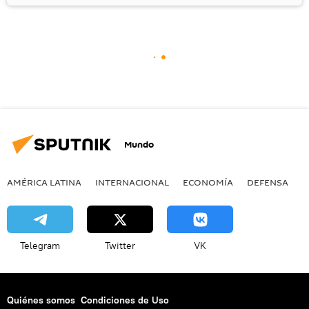
Mundo
AMÉRICA LATINA
INTERNACIONAL
ECONOMÍA
DEFENSA
M
Telegram
Twitter
VK
Quiénes somos
Condiciones de Uso