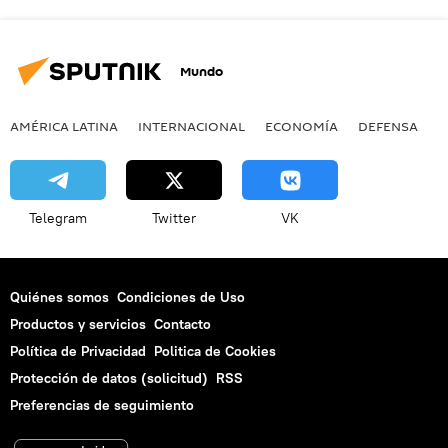
Mundo
AMÉRICA LATINA
INTERNACIONAL
ECONOMÍA
DEFENSA
M
Telegram
Twitter
VK
Quiénes somos
Condiciones de Uso
Productos y servicios
Contacto
Política de Privacidad
Politica de Cookies
Protección de datos (solicitud)
RSS
Preferencias de seguimiento