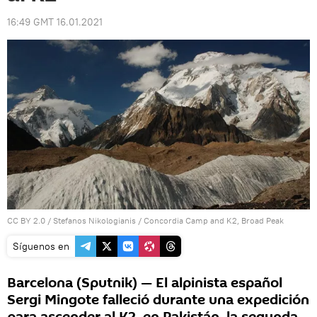
16:49 GMT 16.01.2021
CC BY 2.0
/
Stefanos Nikologianis
/
Concordia Camp and K2, Broad Peak
Síguenos en
Barcelona (Sputnik) — El alpinista español
Sergi Mingote falleció durante una expedición