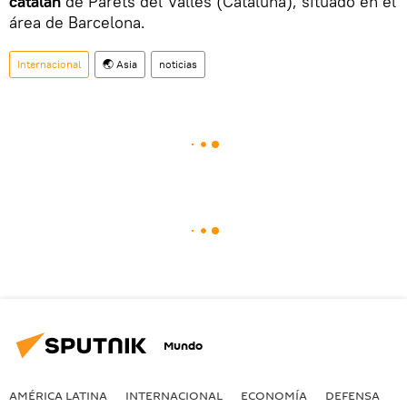
catalán
de Parets del Vallès (Cataluña), situado en el
área de Barcelona.
Internacional
🌏 Asia
noticias
Mundo
AMÉRICA LATINA
INTERNACIONAL
ECONOMÍA
DEFENSA
M