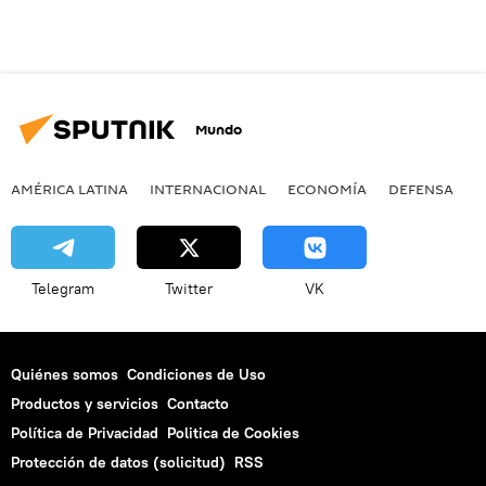
Mundo
AMÉRICA LATINA
INTERNACIONAL
ECONOMÍA
DEFENSA
M
Telegram
Twitter
VK
Quiénes somos
Condiciones de Uso
Productos y servicios
Contacto
Política de Privacidad
Politica de Cookies
Protección de datos (solicitud)
RSS