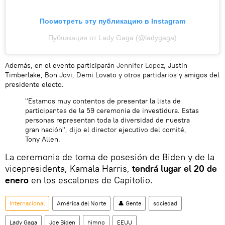
Посмотреть эту публикацию в Instagram
Публикация от Lady Gaga (@ladygaga)
Además, en el evento participarán
Jennifer Lopez
, Justin
Timberlake, Bon Jovi, Demi Lovato y otros partidarios y amigos del
presidente electo.
"Estamos muy contentos de presentar la lista de
participantes de la 59 ceremonia de investidura. Estas
personas representan toda la diversidad de nuestra
gran nación", dijo el director ejecutivo del comité,
Tony Allen.
La ceremonia de toma de posesión de Biden y de la
vicepresidenta, Kamala Harris,
tendrá lugar el 20 de
enero
en los escalones de Capitolio.
Internacional
América del Norte
👤 Gente
sociedad
Lady Gaga
Joe Biden
himno
EEUU