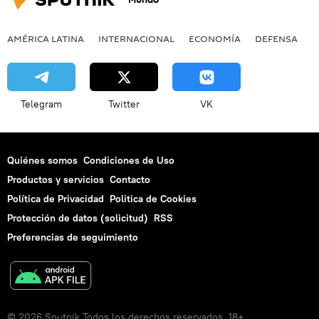
AMÉRICA LATINA
INTERNACIONAL
ECONOMÍA
DEFENSA
M
Telegram
Twitter
VK
Quiénes somos
Condiciones de Uso
Productos y servicios
Contacto
Política de Privacidad
Politica de Cookies
Protección de datos (solicitud)
RSS
Preferencias de seguimiento
© 2026 Sputnik Todos los derechos reservados. 18+