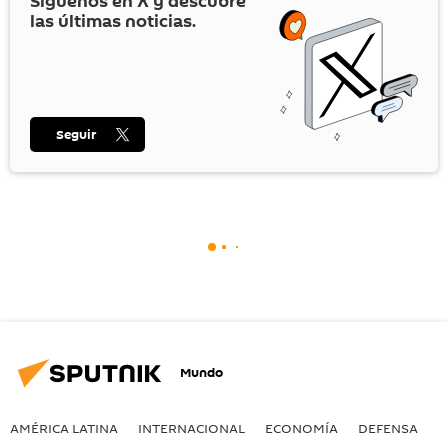
Síguenos en
X
y descubre
las últimas noticias.
Seguir
Mundo
AMÉRICA LATINA
INTERNACIONAL
ECONOMÍA
DEFENSA
M