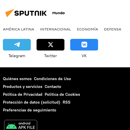
Mundo
AMÉRICA LATINA
INTERNACIONAL
ECONOMÍA
DEFENSA
M
Telegram
Twitter
VK
Quiénes somos
Condiciones de Uso
Productos y servicios
Contacto
Política de Privacidad
Politica de Cookies
Protección de datos (solicitud)
RSS
Preferencias de seguimiento