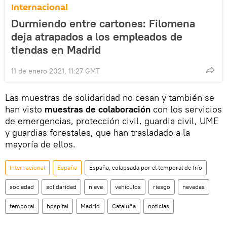
Internacional
Durmiendo entre cartones: Filomena
deja atrapados a los empleados de
tiendas en Madrid
11 de enero 2021, 11:27 GMT
Las muestras de solidaridad no cesan y también se
han visto
muestras de colaboración
con los servicios
de emergencias, protección civil, guardia civil, UME
y guardias forestales, que han trasladado a la
mayoría de ellos.
Internacional
España
España, colapsada por el temporal de frío
sociedad
solidaridad
nieve
vehículos
riesgo
nevadas
temporal
hospital
Madrid
Cataluña
noticias