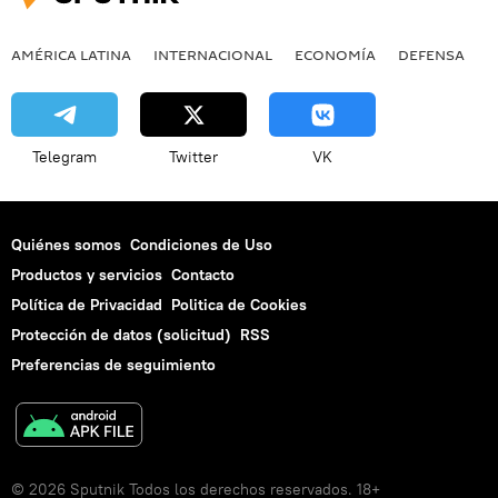
AMÉRICA LATINA
INTERNACIONAL
ECONOMÍA
DEFENSA
M
Telegram
Twitter
VK
Quiénes somos
Condiciones de Uso
Productos y servicios
Contacto
Política de Privacidad
Politica de Cookies
Protección de datos (solicitud)
RSS
Preferencias de seguimiento
© 2026 Sputnik Todos los derechos reservados. 18+