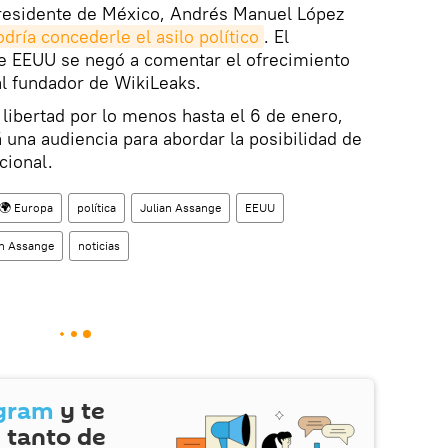
 presidente de México, Andrés Manuel López
odría concederle el asilo político
. El
e EEUU se negó a comentar el ofrecimiento
al fundador de WikiLeaks.
libertad por lo menos hasta el 6 de enero,
 una audiencia para abordar la posibilidad de
cional.
🌍 Europa
política
Julian Assange
EEUU
an Assange
noticias
gram
y te
 tanto de