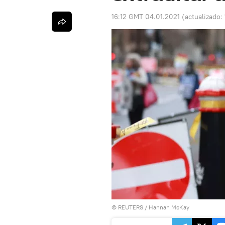
16:12 GMT 04.01.2021
(actualizado:
©
REUTERS
/ Hannah McKay