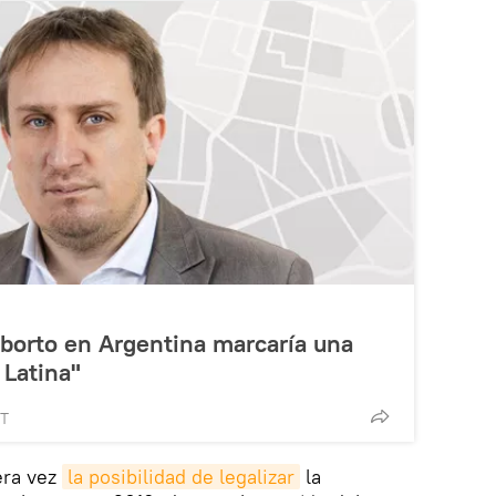
 aborto en Argentina marcaría una
 Latina"
MT
era vez
la posibilidad de legalizar
la