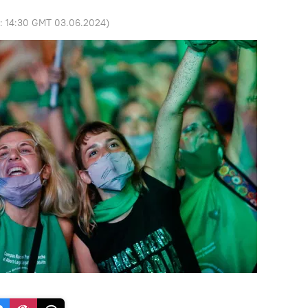
o:
14:30 GMT 03.06.2024
)