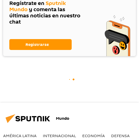
Regístrate en
Sputnik
Mundo
y comenta las
últimas noticias en nuestro
chat
Registrarse
Mundo
AMÉRICA LATINA
INTERNACIONAL
ECONOMÍA
DEFENSA
M