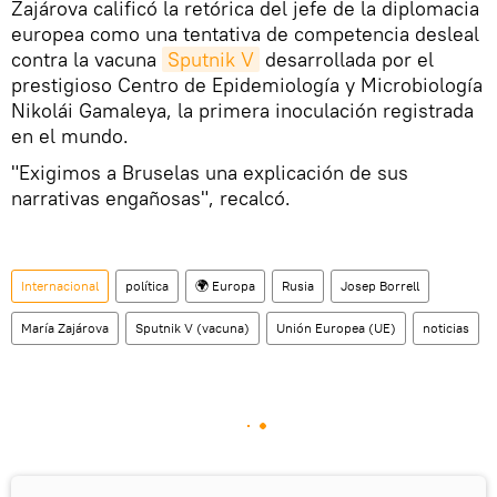
Zajárova calificó la retórica del jefe de la diplomacia
europea como una tentativa de competencia desleal
contra la vacuna
Sputnik V
desarrollada por el
prestigioso Centro de Epidemiología y Microbiología
Nikolái Gamaleya, la primera inoculación registrada
en el mundo.
"Exigimos a Bruselas una explicación de sus
narrativas engañosas", recalcó.
Internacional
política
🌍 Europa
Rusia
Josep Borrell
María Zajárova
Sputnik V (vacuna)
Unión Europea (UE)
noticias