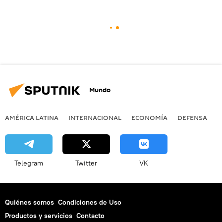
Mundo
AMÉRICA LATINA
INTERNACIONAL
ECONOMÍA
DEFENSA
M
Telegram
Twitter
VK
Quiénes somos
Condiciones de Uso
Productos y servicios
Contacto