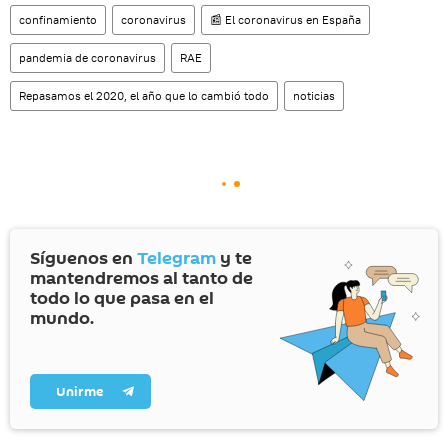
confinamiento
coronavirus
📰 El coronavirus en España
pandemia de coronavirus
RAE
Repasamos el 2020, el año que lo cambió todo
noticias
Síguenos en
Telegram
y te
mantendremos al tanto de
todo lo que pasa en el
mundo.
Unirme