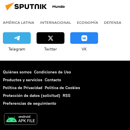
Mundo
AMÉRICA LATINA
INTERNACIONAL
ECONOMÍA
DEFENSA
M
Telegram
Twitter
VK
Quiénes somos
Condiciones de Uso
Productos y servicios
Contacto
Política de Privacidad
Politica de Cookies
Protección de datos (solicitud)
RSS
Preferencias de seguimiento