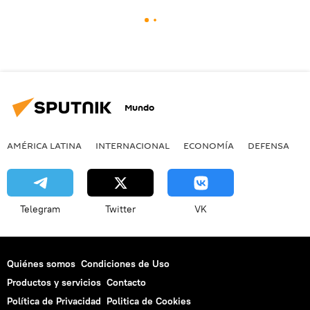
Mundo
AMÉRICA LATINA
INTERNACIONAL
ECONOMÍA
DEFENSA
M
Telegram
Twitter
VK
Quiénes somos
Condiciones de Uso
Productos y servicios
Contacto
Política de Privacidad
Politica de Cookies