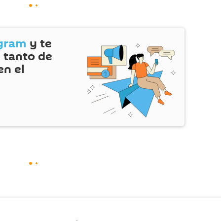
gram
y te
 tanto de
en el