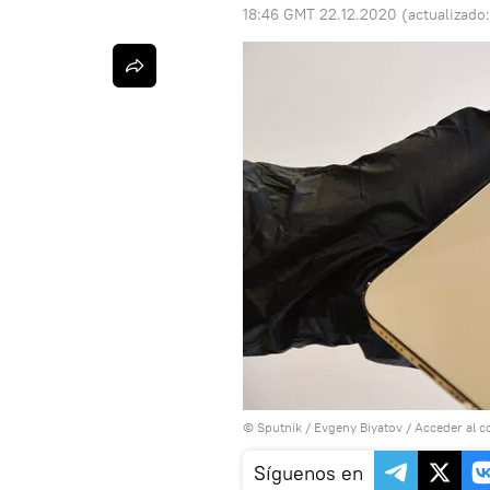
18:46 GMT 22.12.2020
(actualizado
© Sputnik / Evgeny Biyatov
/
Acceder al c
Síguenos en