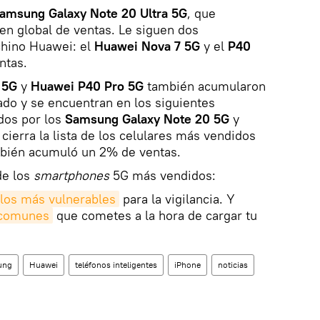
amsung Galaxy Note 20 Ultra 5G
, que
en global de ventas. Le siguen dos
 chino Huawei: el
Huawei Nova 7 5G
y el
P40
ntas.
 5G
y
Huawei P40 Pro 5G
también acumularon
do y se encuentran en los siguientes
dos por los
Samsung Galaxy Note 20 5G
y
cierra la lista de los celulares más vendidos
mbién acumuló un 2% de ventas.
e los
smartphones
5G más vendidos:
 los más vulnerables
para la vigilancia. Y
 comunes
que cometes a la hora de cargar tu
ung
Huawei
teléfonos inteligentes
iPhone
noticias