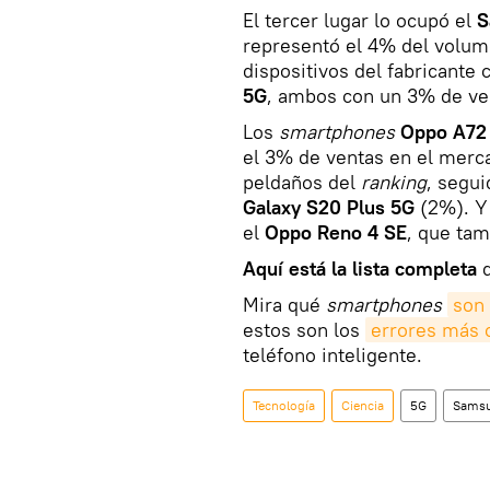
El tercer lugar lo ocupó el
S
representó el 4% del volum
dispositivos del fabricante
5G
, ambos con un 3% de ve
Los
smartphones
Oppo A72
el 3% de ventas en el merca
peldaños del
ranking
, segui
Galaxy S20 Plus 5G
(2%). Y 
el
Oppo Reno 4 SE
, que ta
Aquí está la lista completa
d
Mira qué
smartphones
son
estos son los
errores más
teléfono inteligente.
Tecnología
Ciencia
5G
Sams