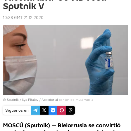
Sputnik V
10:38 GMT 21.12.2020
© Sputnik / Ilya Pitalev
/
Acceder al contenido multimedia
Síguenos en
MOSCÚ (Sputnik) — Bielorrusia se convirtió