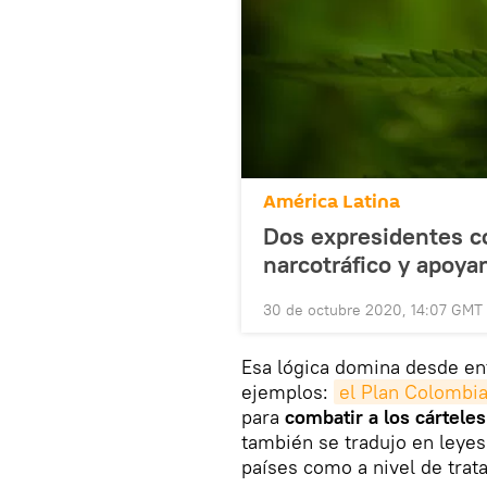
América Latina
Dos expresidentes c
narcotráfico y apoyan
30 de octubre 2020, 14:07 GMT
Esa lógica domina desde ent
ejemplos:
el Plan Colombi
para
combatir a los cártel
también se tradujo en leyes 
países como a nivel de trat