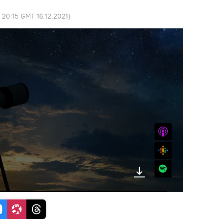
:
20:15 GMT 16.12.2021
)
iTunes
Google
Spotify