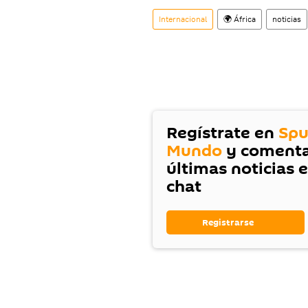
Internacional
🌍 África
noticias
Regístrate en
Spu
Mundo
y comenta
últimas noticias 
chat
Registrarse