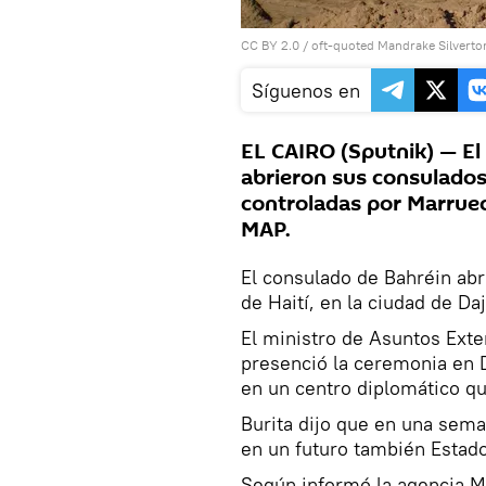
CC BY 2.0
/
oft-quoted Mandrake Silvert
Síguenos en
EL CAIRO (Sputnik) — El 
abrieron sus consulados
controladas por Marruec
MAP.
El consulado de Bahréin abri
de Haití, en la ciudad de Daj
El ministro de Asuntos Exte
presenció la ceremonia en D
en un centro diplomático que
Burita dijo que en una sem
en un futuro también Estado
Según informó la agencia MA