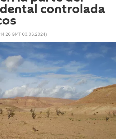
dental controlada
cos
:
14:26 GMT 03.06.2024
)