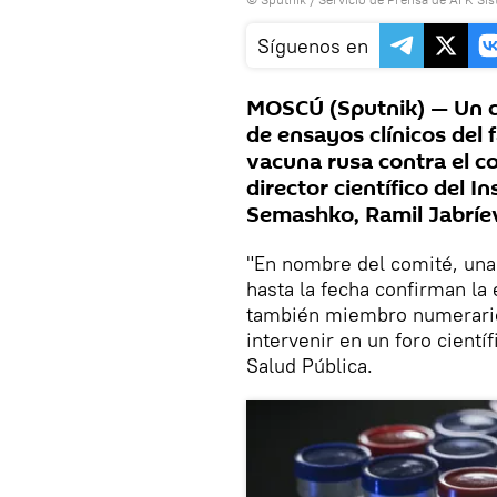
Síguenos en
MOSCÚ (Sputnik) — Un c
de ensayos clínicos del
vacuna rusa contra el co
director científico del I
Semashko, Ramil Jabríe
"En nombre del comité, una
hasta la fecha confirman la e
también miembro numerario 
intervenir en un foro cientí
Salud Pública.