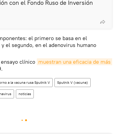
ón con el Fondo Ruso de Inversión
mponentes: el primero se basa en el
 y el segundo, en el adenovirus humano
u ensayo clínico
muestran una eficacia de más 
9.
orno a la vacuna rusa Sputnik V
Sputnik V (vacuna)
navirus
noticias