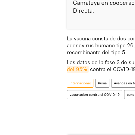
Gamaleya en cooperaci
Directa.
La vacuna consta de dos co
adenovirus humano tipo 26,
recombinante del tipo 5.
Los datos de la fase 3 de s
del 95%
contra el COVID-1
Internacional
Rusia
Avances en t
vacunación contra el COVID-19
coro