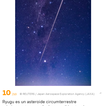
10
/10
©
REUTERS
/ Japan Aerospace Exploration Agency (JAXA)
Ryugu es un asteroide circumterrestre