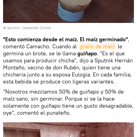
© Sputnik / Sebastián Ochoa
"Esto comienza desde el maíz. El maíz germinado"
,
comentó Camacho. Cuando al
grano de maíz
le
germina un brote, se le llama
guiñapo
. "Es el que
usamos para producir chicha", dijo a Sputnik Hernán
Montaño, vecino de don Rubén, quien tiene una
chichería junto a su esposa Eulogia. En cada familia,
esta bebida se produce con ligeras variantes.
"Nosotros mezclamos 50% de guiñapo y 50% de
maíz sano, sin germinar. Porque si se la hace
solamente con guiñapo tiene un gusto desagradable,
oye", comentó el punateño.