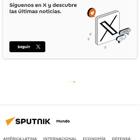
Síguenos en
X
y descubre
las últimas noticias.
Seguir
Mundo
AMÉRICA LATINA
INTERNACIONAL
ECONOMÍA
DEFENSA
M