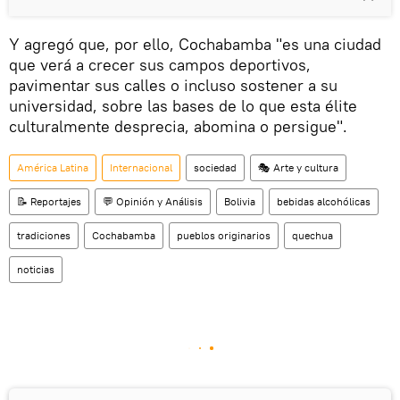
Y agregó que, por ello, Cochabamba "es una ciudad
que verá a crecer sus campos deportivos,
pavimentar sus calles o incluso sostener a su
universidad, sobre las bases de lo que esta élite
culturalmente desprecia, abomina o persigue".
América Latina
Internacional
sociedad
🎭 Arte y cultura
📝 Reportajes
💬 Opinión y Análisis
Bolivia
bebidas alcohólicas
tradiciones
Cochabamba
pueblos originarios
quechua
noticias