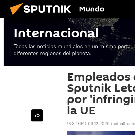
Mundo
Internacional
Todas las noticias mundiales en un mismo portal 
diferentes regiones del planeta.
Empleados 
Sputnik Let
por 'infring
la UE
16:32 GMT 03.12.2020
(actualizado