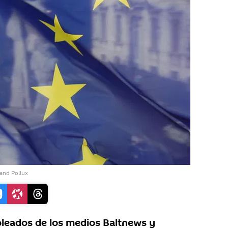
and Pollux
eados de los medios Baltnews y