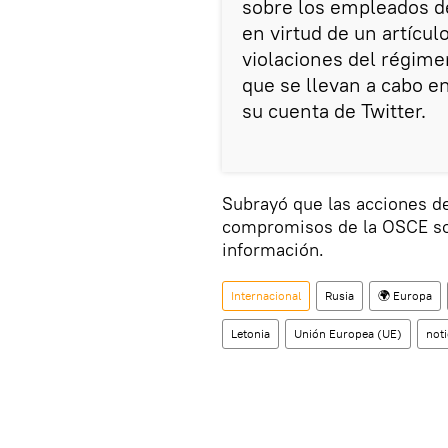
sobre los empleados d
​​en virtud de un artíc
violaciones del régimen
que se llevan a cabo en
su cuenta de Twitter.
Subrayó que las acciones de
compromisos de la OSCE sobr
información.
Internacional
Rusia
🌍 Europa
Letonia
Unión Europea (UE)
noti